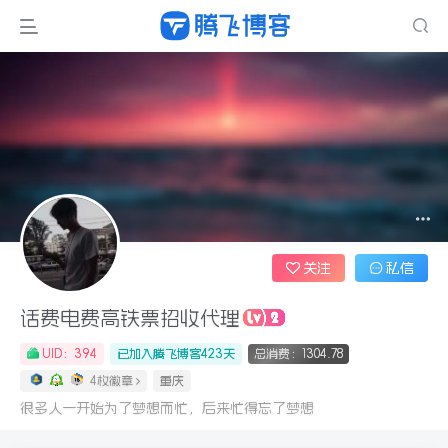
关注
私信
话费电费高铁票招收代理
UID：394
已加入腾飞博客423天
总消费：1304.78
4枚徽章
重庆
很多人一开始为了梦想而忙，后来忙得忘了梦想