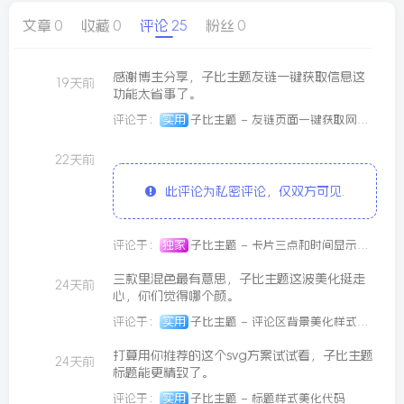
文章
0
收藏
0
评论
25
粉丝
0
球
SVG波浪
豆包去水印
腾飞快递柜
腾飞图床
感谢博主分享，子比主题友链一键获取信息这
19天前
功能太省事了。
评论于：
实用
子比主题 – 友链页面一键获取网站信息
22天前
此评论为私密评论，仅双方可见.
评论于：
独家
子比主题 – 卡片三点和时间显示功能
三款里混色最有意思，子比主题这波美化挺走
24天前
心，你们觉得哪个颜。
评论于：
实用
子比主题 – 评论区背景美化样式（三款样式）
打算用你推荐的这个svg方案试试看，子比主题
24天前
标题能更精致了。
26/06/11更新
评论于：
实用
子比主题 – 标题样式美化代码