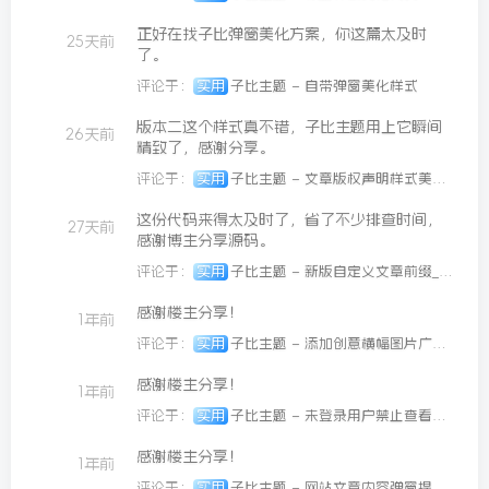
26/06/09更新
正好在找子比弹窗美化方案，你这篇太及时
25天前
了。
评论于：
实用
子比主题 – 自带弹窗美化样式
版本二这个样式真不错，子比主题用上它瞬间
26天前
精致了，感谢分享。
评论于：
实用
子比主题 – 文章版权声明样式美化（共十四款）
这份代码来得太及时了，省了不少排查时间，
27天前
感谢博主分享源码。
评论于：
实用
子比主题 – 新版自定义文章前缀_代码版
感谢楼主分享！
1年前
评论于：
实用
子比主题 – 添加创意横幅图片广告位
感谢楼主分享！
1年前
评论于：
实用
子比主题 – 未登录用户禁止查看图片
感谢楼主分享！
1年前
评论于：
实用
子比主题 – 网站文章内容弹窗提示（两款弹窗）