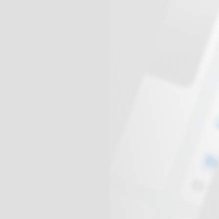
球
SVG波浪
豆包去水印
腾飞快递柜
腾飞图床
6/06/11更新