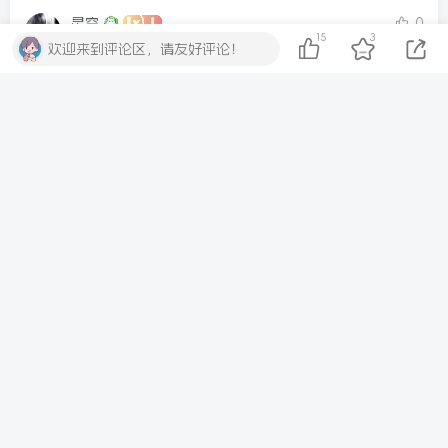
星空
0
15
3
欢迎来到评论区，请友好评论！
111111
1个月前
回复
广东省广州市
02298
qszz123
0
子比主题这个未登录禁图功能太实用了，一行代码就搞
定，收藏了！
2个月前
回复
安徽省亳州市
02314
okbaby-NOVENDREAM.COM
0
正好在找子比主题限制未登录看图的方法，一行判断搞定
很实用。
2个月前
回复
广东省深圳市
00089
a59390070
0