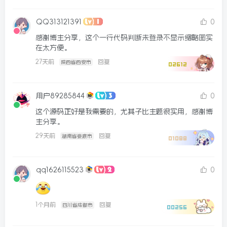
QQ313121391
0
感谢博主分享，这个一行代码判断未登录不显示缩略图实
在太方便。
27天前
回复
陕西省西安市
02612
用户89285844
0
这个源码正好是我需要的，尤其子比主题很实用，感谢博
主分享。
29天前
回复
湖南省娄底市
01088
qq1626115523
0
1个月前
回复
四川省成都市
00256