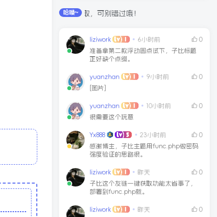
过签到和每日任务获取，可别错过哦！
哈喽~
liziwork
6小时前
0
准备拿第二款浮动圆点试下，子比标题
正好缺个点缀。
yuanzhan
9小时前
0
[图片]
yuanzhan
10小时前
0
很需要这个玩意
Yx888
23小时前
0
感谢博主，子比主题用func.php做密码
强度验证的思路很。
liziwork
昨天
0
子比这个友链一键获取功能太省事了，
部署到func.php就。
liziwork
昨天
0