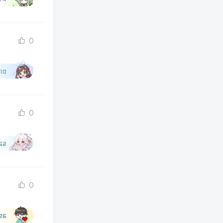
0
10
0
62
0
26