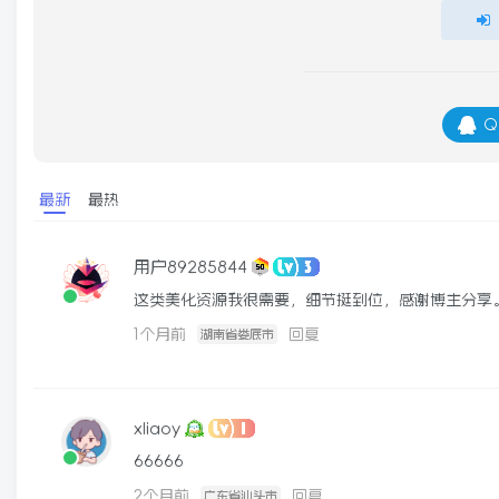
Q
最新
最热
用户89285844
这类美化资源我很需要，细节挺到位，感谢博主分享
1个月前
回复
湖南省娄底市
xliaoy
66666
2个月前
回复
广东省汕头市