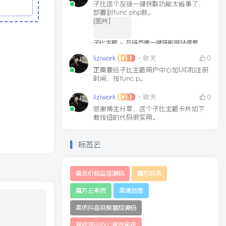
子比这个友链一键获取功能太省事了，
部署到func.php就。
[图片]
子比主题 – 友链页面一键获取网站信息
文章链接
2025-03-11
liziwork
昨天
0
正需要给子比主题用户中心加UID和注册
时间，按func.p。
liziwork
昨天
0
感谢博主分享，这个子比主题卡片加下
载按钮的代码很实用。
标签云
黄金价格监控源码
魔方财务
魔方云系统
高德地图
高仿抖音视频播放源码
驾校培训办公管理系统