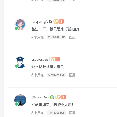
fuqiang312
路过一下，我只是来打酱油的！
4个月前
回复
贵州省铜仁市
aaaaass
纯水帖我就是来看的
5个月前
回复
陕西省西安市
𝓢𝓲𝓻.𝓷𝓸 𝓵𝓸𝓿
水帖美如花，养护靠大家！
5个月前
回复
山东省济南市