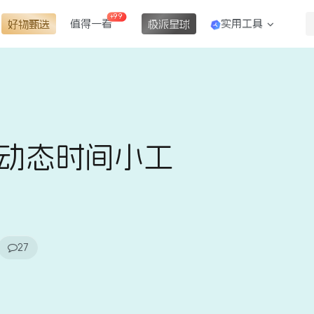
+99
值得一看
实用工具
好物甄选
极派星球
栏动态时间小工
27