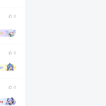
0
15
0
21
0
72