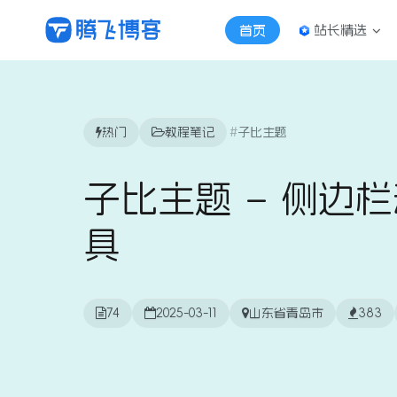
站长精选
首页
热门
教程笔记
子比主题
子比主题 – 侧边
具
74
2025-03-11
山东省青岛市
383