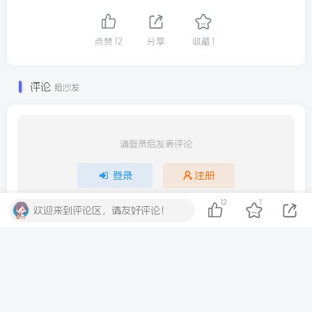
点赞
12
分享
收藏
1
评论
抢沙发
请登录后发表评论
登录
注册
12
1
社交账号登录
欢迎来到评论区，请友好评论！
QQ登录
微信登录