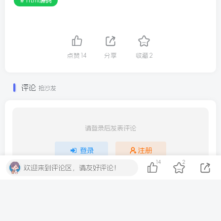
# html源码
点赞
14
分享
收藏
2
评论
抢沙发
请登录后发表评论
登录
注册
14
2
欢迎来到评论区，请友好评论！
社交账号登录
QQ登录
微信登录