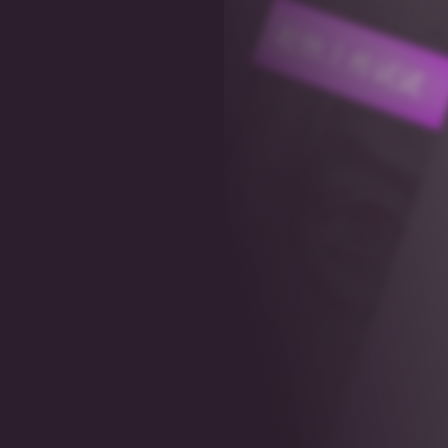
球
SVG波浪
豆包去水印
腾飞快递柜
腾飞图床
6/06/11更新