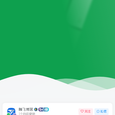
6/09更新
腾飞博客
关注
私信
1个月前更新