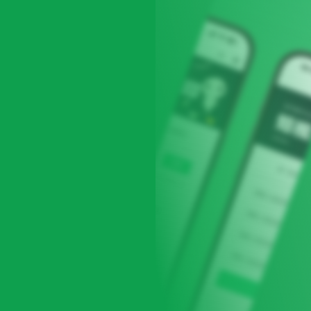
球
SVG波浪
豆包去水印
腾飞快递柜
腾飞图床
6/06/11更新