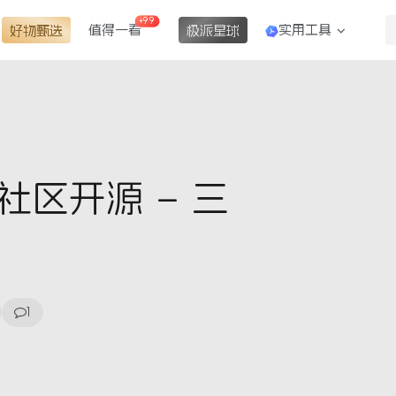
+99
值得一看
实用工具
好物甄选
极派星球
社区开源 – 三
1