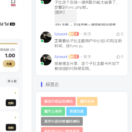
子比这个友链一键获取功能太省事了，
部署到func.php就。
[图片]
子比主题 – 友链页面一键获取网站信息
文章链接
2025-03-11
liziwork
昨天
0
正需要给子比主题用户中心加UID和注册
时间，按func.p。
liziwork
昨天
0
感谢博主分享，这个子比主题卡片加下
载按钮的代码很实用。
标签云
黄金价格监控源码
魔方财务
魔方云系统
高德地图
高仿抖音视频播放源码
驾校培训办公管理系统