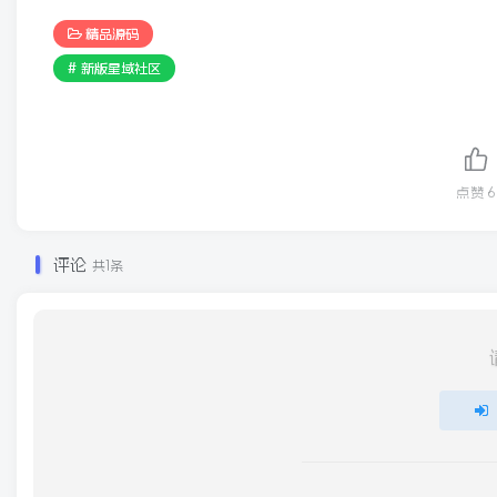
精品源码
# 新版星域社区
点赞
6
评论
共1条