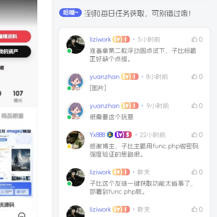
全站积分可通过签到和每日任务获取，可别错过哦！
哈喽~
liziwork
5小时前
0
准备拿第二款浮动圆点试下，子比标题
正好缺个点缀。
yuanzhan
8小时前
0
[图片]
yuanzhan
9小时前
0
很需要这个玩意
Yx888
22小时前
0
感谢博主，子比主题用func.php做密码
强度验证的思路很。
liziwork
昨天
0
子比这个友链一键获取功能太省事了，
部署到func.php就。
liziwork
昨天
0