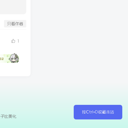
只看作者
1
22
按Ctrl+D收藏本站
于子比美化