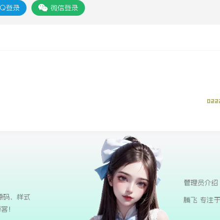
Q登录
微信登录
022
管理员介绍
源码、样式
腾飞 专注
博客！