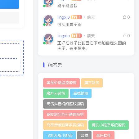
能不能送我
lingxiu
前天
0
很实用真不错
lingxiu
前天
0
正好在找子比封面右下角加自定义图的
法子，感谢博主。
标签云
黄金价格监控源码
魔方财务
魔方云系统
高德地图
高仿抖音视频播放源码
驾校培训办公管理系统
马年新版测算系统源码
餐饮小程序系统源码
飞机大战小游戏
音悦
音乐软件