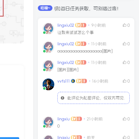
全站积分可通过签到和每日任务获取，可别错过哦！
哈喽~
lingxiu02
9小时前
0
让我来试试怎么个事
lingxiu02
11小时前
0
aaaaaaaaaaaaaaaaaa[图片]
lingxiu02
11小时前
0
[图片][图片]
vvfs111
16小时前
0
此评论为私密评论，仅双方可见.
lingxiu
21小时前
0
0
lingxiu
前天
0