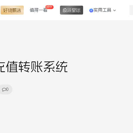
+99
值得一看
实用工具
好物甄选
极派星球
卡密充值转账系统
0