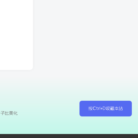
按Ctrl+D收藏本站
于子比美化