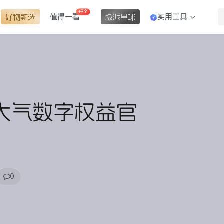
+99
值得一看
实用工具
好物甄选
极派星球
款大气数字权益官
0