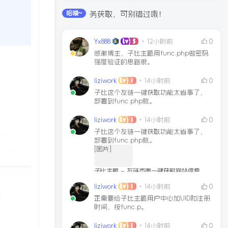
通过签到和每日任务获取，可别错过哦！
哈喽~
Yx888
12小时前
0
感谢博主，子比主题用func.php做密码
强度验证的思路很。
liziwork
14小时前
0
子比这个友链一键获取功能太省事了，
部署到func.php就。
liziwork
14小时前
0
子比这个友链一键获取功能太省事了，
部署到func.php就。
[图片]
子比主题 – 友链页面一键获取网站信息
文章链接
2025-03-11
liziwork
14小时前
0
正需要给子比主题用户中心加UID和注册
时间，按func.p。
liziwork
14小时前
0