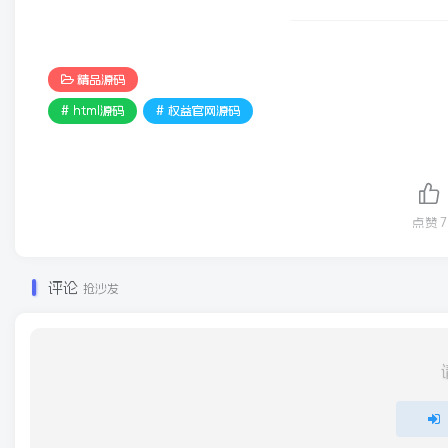
精品源码
# html源码
# 权益官网源码
点赞
7
评论
抢沙发