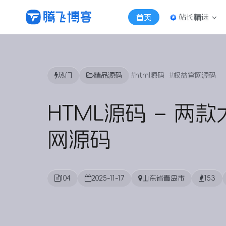
站长精选
首页
热门
精品源码
html源码
权益官网源码
HTML源码 – 两
网源码
104
2025-11-17
山东省青岛市
153