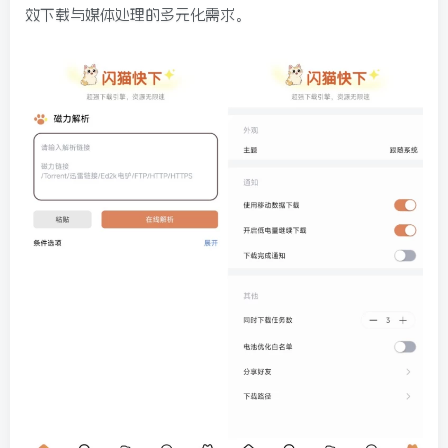
效下载与媒体处理的多元化需求。
球
SVG波浪
豆包去水印
腾飞快递柜
腾飞图床
6/06/11更新