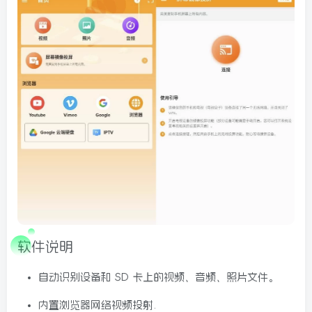
球
SVG波浪
豆包去水印
腾飞快递柜
腾飞图床
软件说明
自动识别设备和 SD 卡上的视频、音频、照片文件。
6/06/11更新
内置浏览器网络视频投射.