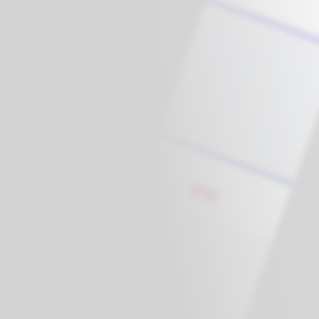
球
SVG波浪
豆包去水印
腾飞快递柜
腾飞图床
6/06/11更新