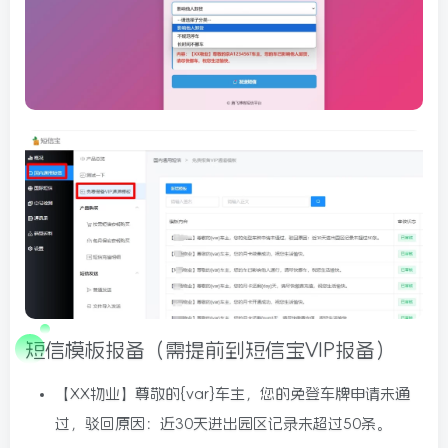
短信模板报备（需提前到短信宝VIP报备）
【XX物业】尊敬的{var}车主，您的免登车牌申请未通
过，驳回原因：近30天进出园区记录未超过50条。