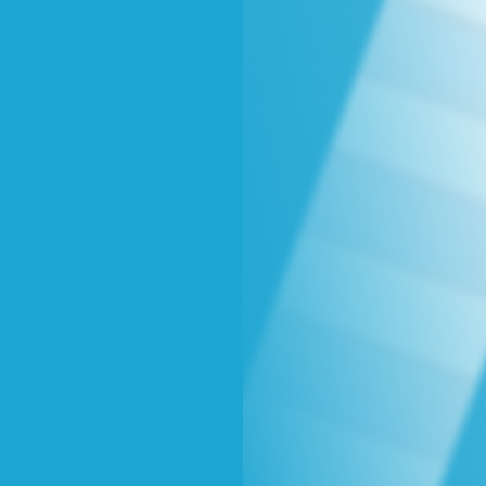
球
SVG波浪
豆包去水印
腾飞快递柜
腾飞图床
6/06/11更新