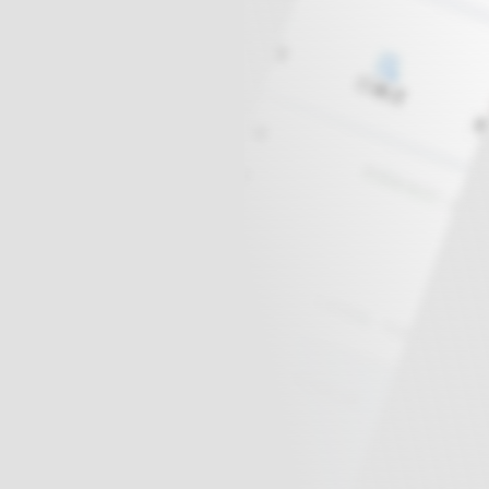
球
SVG波浪
豆包去水印
腾飞快递柜
腾飞图床
6/06/11更新