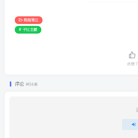
教程笔记
# 子比主题
点赞
7
评论
共56条