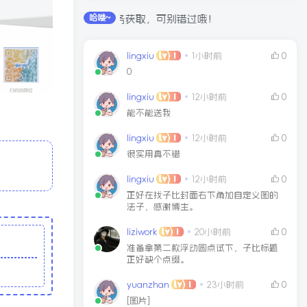
可通过签到和每日任务获取，可别错过哦！
哈喽~
lingxiu
1小时前
0
0
lingxiu
12小时前
0
能不能送我
lingxiu
12小时前
0
很实用真不错
lingxiu
12小时前
0
正好在找子比封面右下角加自定义图的
法子，感谢博主。
liziwork
20小时前
0
准备拿第二款浮动圆点试下，子比标题
正好缺个点缀。
yuanzhan
23小时前
0
[图片]