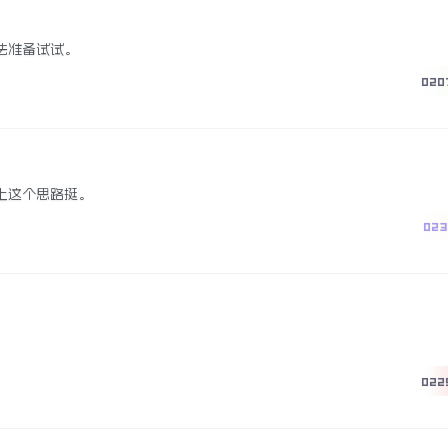
法准备试试。
020
上这个思路挺。
023
022