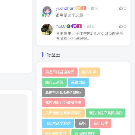
yuanzhan
昨天
0
很需要这个玩意
Yx888
前天
0
感谢博主，子比主题用func.php做密码
强度验证的思路很。
标签云
黄金价格监控源码
魔方财务
魔方云系统
高德地图
高仿抖音视频播放源码
驾校培训办公管理系统
马年新版测算系统源码
餐饮小程序系统源码
飞机大战小游戏
音悦
音乐软件
音乐解析插件
音乐播放软件