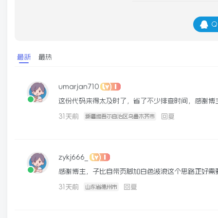
Q
最新
最热
umarjan710
这份代码来得太及时了，省了不少排查时间，感谢博
31天前
回复
新疆维吾尔自治区乌鲁木齐市
zykj666_
感谢博主，子比自带页脚加白色波浪这个思路正好需
31天前
回复
山东省德州市