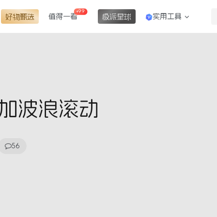
+99
值得一看
实用工具
好物甄选
极派星球
添加波浪滚动
56