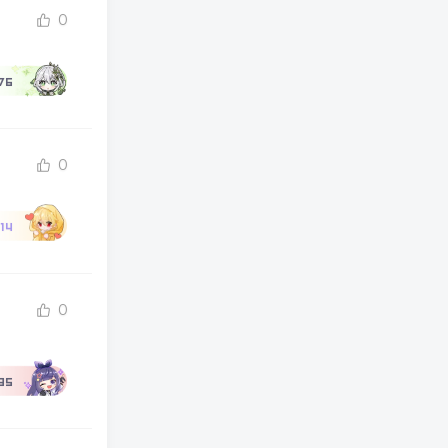
0
76
0
14
0
95