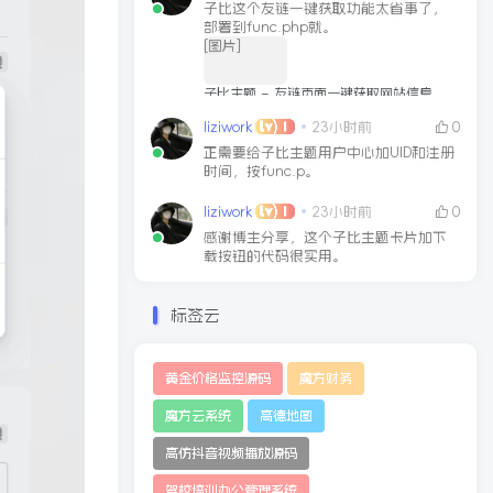
子比这个友链一键获取功能太省事了，
部署到func.php就。
[图片]
子比主题 – 友链页面一键获取网站信息
文章链接
2025-03-11
liziwork
23小时前
0
正需要给子比主题用户中心加UID和注册
时间，按func.p。
liziwork
23小时前
0
感谢博主分享，这个子比主题卡片加下
载按钮的代码很实用。
标签云
黄金价格监控源码
魔方财务
魔方云系统
高德地图
高仿抖音视频播放源码
驾校培训办公管理系统