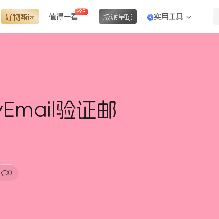
+99
值得一看
实用工具
好物甄选
极派星球
fyEmail验证邮
0