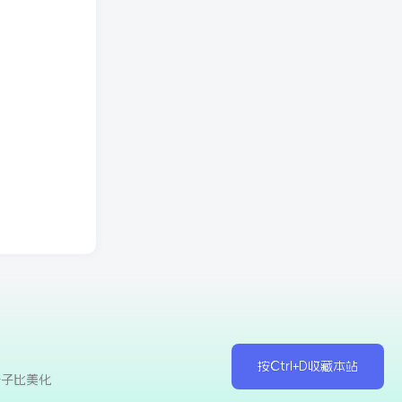
按Ctrl+D收藏本站
于子比美化