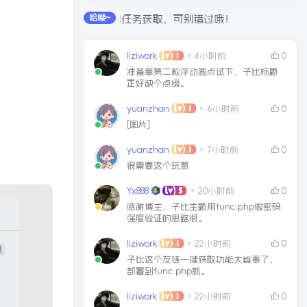
分可通过签到和每日任务获取，可别错过哦！
哈喽~
liziwork
4小时前
0
准备拿第二款浮动圆点试下，子比标题
正好缺个点缀。
yuanzhan
6小时前
0
[图片]
yuanzhan
7小时前
0
很需要这个玩意
Yx888
20小时前
0
感谢博主，子比主题用func.php做密码
强度验证的思路很。
liziwork
22小时前
0
子比这个友链一键获取功能太省事了，
部署到func.php就。
liziwork
22小时前
0