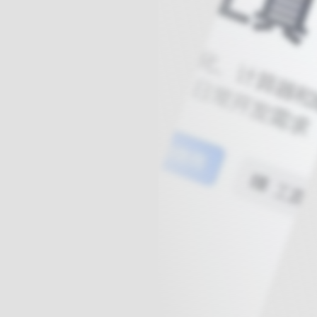
球
SVG波浪
豆包去水印
腾飞快递柜
腾飞图床
6/06/11更新