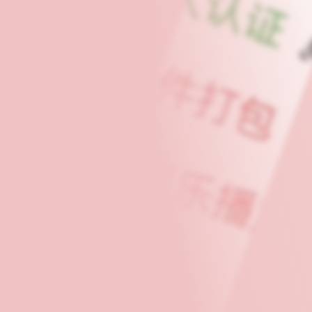
球
SVG波浪
豆包去水印
腾飞快递柜
腾飞图床
6/06/11更新