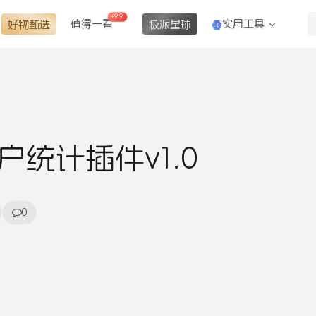
+99
值得一看
实用工具
好物甄选
极派星球
户统计插件v1.0
0