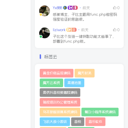
Yx888
前天
0
感谢博主，子比主题用func.php做密码
强度验证的思路很。
liziwork
前天
0
子比这个友链一键获取功能太省事了，
部署到func.php就。
标签云
黄金价格监控源码
魔方财务
魔方云系统
高德地图
高仿抖音视频播放源码
驾校培训办公管理系统
马年新版测算系统源码
餐饮小程序系统源码
飞机大战小游戏
音悦
音乐软件