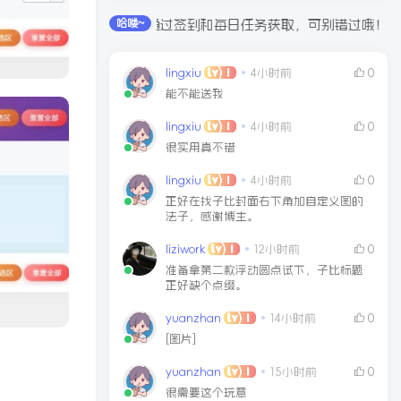
全站积分可通过签到和每日任务获取，可别错过哦！
哈喽~
lingxiu
4小时前
0
能不能送我
lingxiu
4小时前
0
很实用真不错
lingxiu
4小时前
0
正好在找子比封面右下角加自定义图的
法子，感谢博主。
liziwork
12小时前
0
准备拿第二款浮动圆点试下，子比标题
正好缺个点缀。
yuanzhan
14小时前
0
[图片]
yuanzhan
15小时前
0
很需要这个玩意