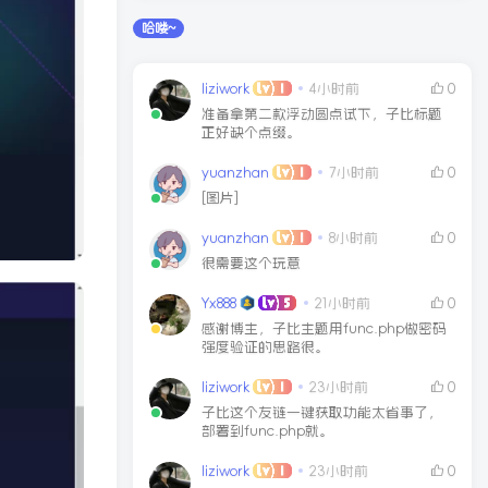
别错过哦！
哈喽~
liziwork
4小时前
0
准备拿第二款浮动圆点试下，子比标题
正好缺个点缀。
yuanzhan
7小时前
0
[图片]
yuanzhan
8小时前
0
很需要这个玩意
Yx888
21小时前
0
感谢博主，子比主题用func.php做密码
强度验证的思路很。
liziwork
23小时前
0
子比这个友链一键获取功能太省事了，
部署到func.php就。
liziwork
23小时前
0