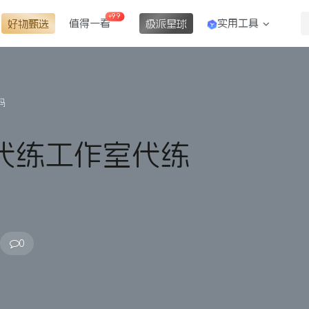
+99
值得一看
实用工具
好物甄选
极派星球
码
戏代练工作室代练
0