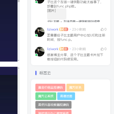
子比这个友链一键获取功能太省事了，
部署到func.php就。
[图片]
子比主题 – 友链页面一键获取网站信息
文章链接
2025-03-11
liziwork
23小时前
0
正需要给子比主题用户中心加UID和注册
时间，按func.p。
liziwork
23小时前
0
感谢博主分享，这个子比主题卡片加下
载按钮的代码很实用。
标签云
黄金价格监控源码
魔方财务
魔方云系统
高德地图
高仿抖音视频播放源码
驾校培训办公管理系统