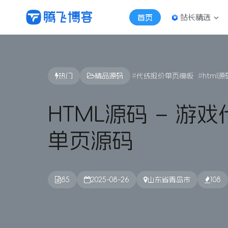
站长精选
首页
热门
精品源码
代练报价单页模板
html源
HTML源码 – 游
单页源码
85
2025-08-26
山东省青岛市
108