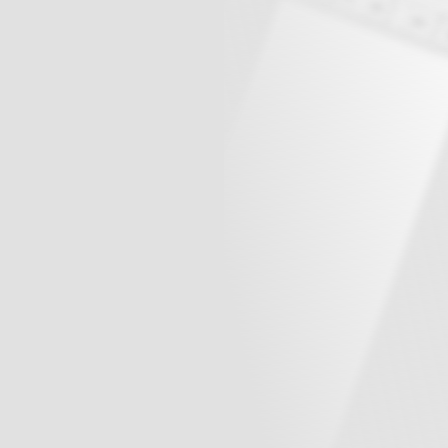
球
SVG波浪
豆包去水印
腾飞快递柜
腾飞图床
6/06/11更新