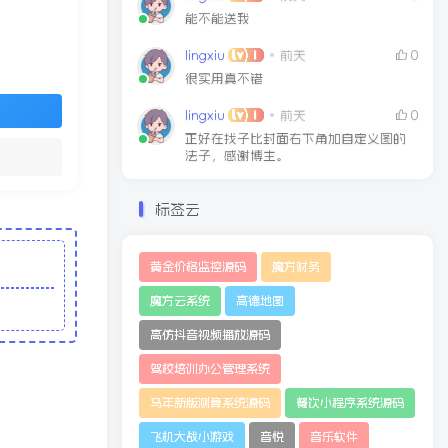
能不能送我
lingxiu
前天
0
很实用真不错
lingxiu
前天
0
正好在找子比封面右下角加自定义图的
法子，感谢博主。
标签云
黄金价格监控源码
魔方财务
魔方云系统
高德地图
高仿抖音视频播放源码
驾校培训办公管理系统
马年新版测算系统源码
餐饮小程序系统源码
飞机大战小游戏
音悦
音乐软件