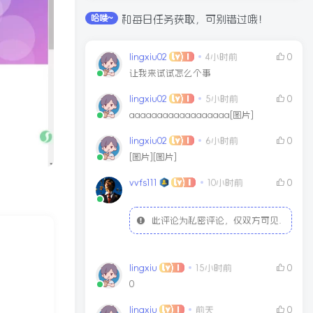
全站积分可通过签到和每日任务获取，可别错过哦！
哈喽~
lingxiu02
4小时前
0
让我来试试怎么个事
lingxiu02
5小时前
0
aaaaaaaaaaaaaaaaaa[图片]
lingxiu02
6小时前
0
[图片][图片]
vvfs111
10小时前
0
此评论为私密评论，仅双方可见.
lingxiu
15小时前
0
0
lingxiu
前天
0