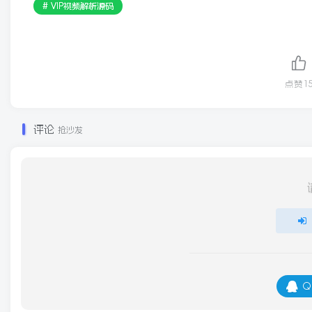
# VIP视频解析源码
点赞
1
评论
抢沙发
Q