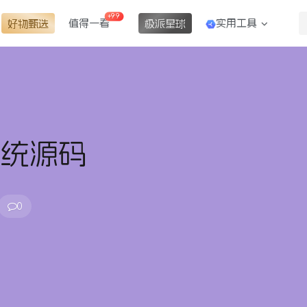
+99
值得一看
实用工具
好物甄选
极派星球
系统源码
0