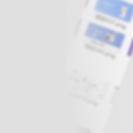
球
SVG波浪
豆包去水印
腾飞快递柜
腾飞图床
6/06/11更新