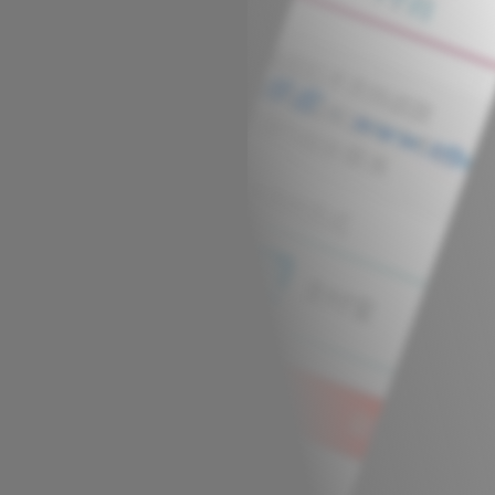
球
SVG波浪
豆包去水印
腾飞快递柜
腾飞图床
6/06/11更新