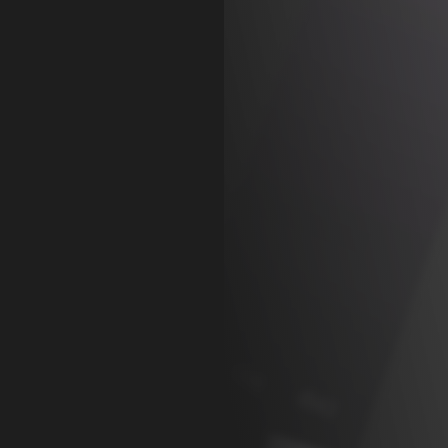
球
SVG波浪
豆包去水印
腾飞快递柜
腾飞图床