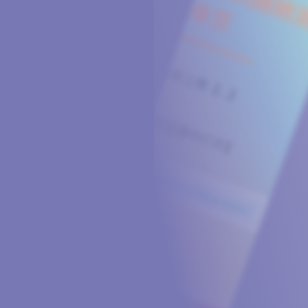
球
SVG波浪
豆包去水印
腾飞快递柜
腾飞图床
6/06/11更新