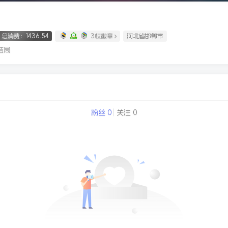
总消费：1436.54
3枚徽章
河北省邯郸市
结局
粉丝 0
关注 0