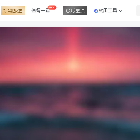
+99
值得一看
实用工具
好物甄选
极派星球