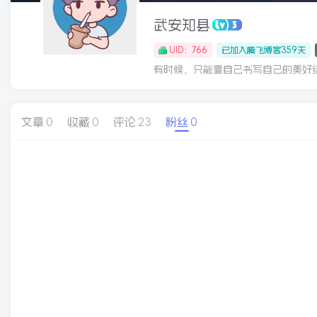
武安知县
UID：766
已加入腾飞博客359天
有时候，只能靠自己书写自己的美好
文章
0
收藏
0
评论
23
粉丝
0