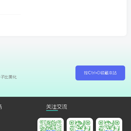
按Ctrl+D收藏本站
于子比美化
务
关注交流