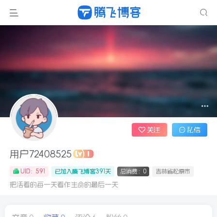
关注
私信
用户72408525
UID：591
已加入腾飞博客391天
总消费：0
吉林省松原市
把活着的每一天看作生命的最后一天