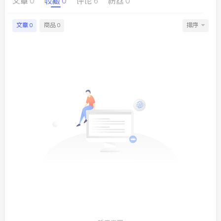
文章
0
收藏
0
评论
6
粉丝
0
文章
商品
排序
0
0
球
SVG波浪
豆包去水印
腾飞快递柜
腾飞图床
26/06/11更新