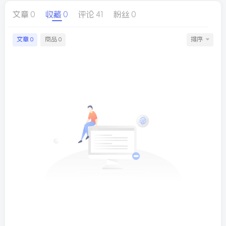
文章
0
收藏
0
评论
41
粉丝
0
球
SVG波浪
豆包去水印
腾飞快递柜
腾飞图床
文章
商品
排序
0
0
26/06/11更新