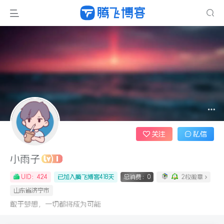
关注
私信
小雨子
UID：424
已加入腾飞博客418天
总消费：0
2枚徽章
山东省济宁市
敢于梦想，一切都将成为可能