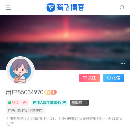
关注
私信
用户85034970
UID：194
已加入腾飞博客491天
总消费：0
广西壮族自治区崇左市
不要担心别人会做得比你好。你只需要每天都做得比前一天好就可
以了