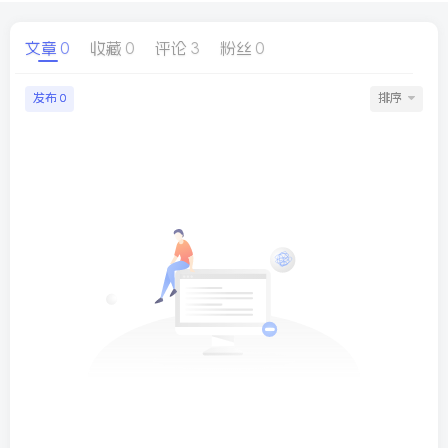
文章
0
收藏
0
评论
3
粉丝
0
球
SVG波浪
豆包去水印
腾飞快递柜
腾飞图床
发布
排序
0
26/06/11更新