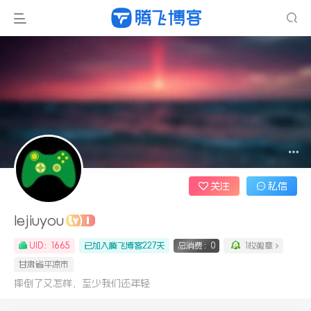
关注
私信
lejiuyou
UID：1665
已加入腾飞博客227天
总消费：0
1枚徽章
甘肃省平凉市
摔倒了又怎样，至少我们还年轻