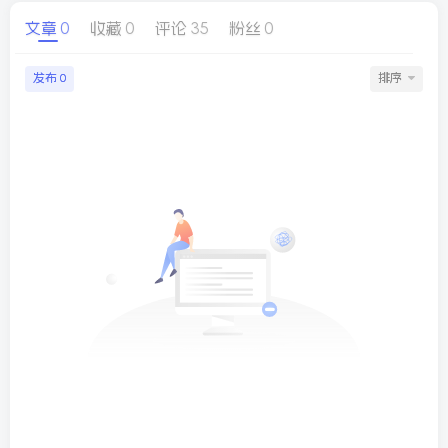
文章
0
收藏
0
评论
35
粉丝
0
球
SVG波浪
豆包去水印
腾飞快递柜
腾飞图床
发布
排序
0
26/06/11更新