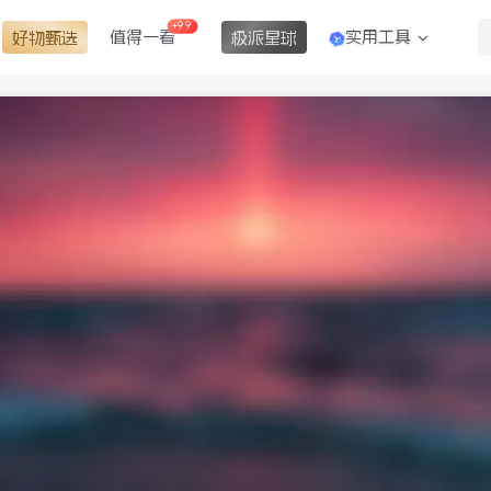
+99
值得一看
实用工具
好物甄选
极派星球