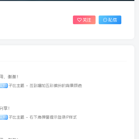
关注
私信
用，谢谢！
实用
子比主题 – 签到增加五彩缤纷的背景颜色
分享！
实用
子比主题 – 右下角弹窗提示登录IP样式