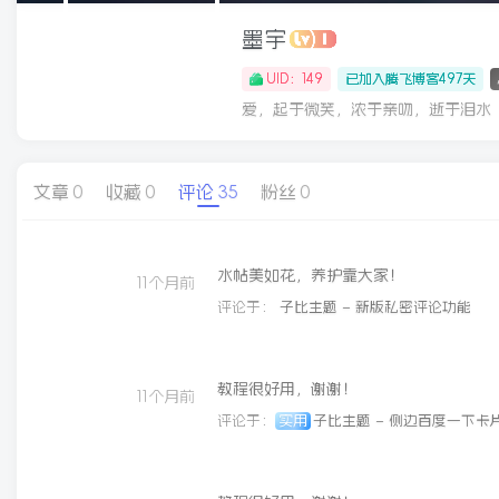
墨宇
UID：149
已加入腾飞博客497天
爱，起于微笑，浓于亲吻，逝于泪水
文章
0
收藏
0
评论
35
粉丝
0
水帖美如花，养护靠大家！
11个月前
评论于：
子比主题 – 新版私密评论功能
教程很好用，谢谢！
11个月前
评论于：
实用
子比主题 – 侧边百度一下卡