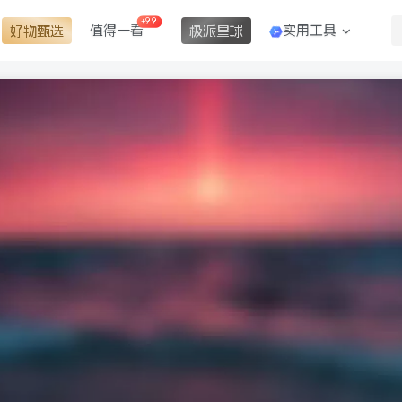
+99
值得一看
实用工具
好物甄选
极派星球