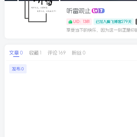
听雷观止
UID：1381
已加入腾飞博客279天
享受当下的快乐，因为这一刻正是你
文章
0
收藏
1
评论
169
粉丝
0
发布
0