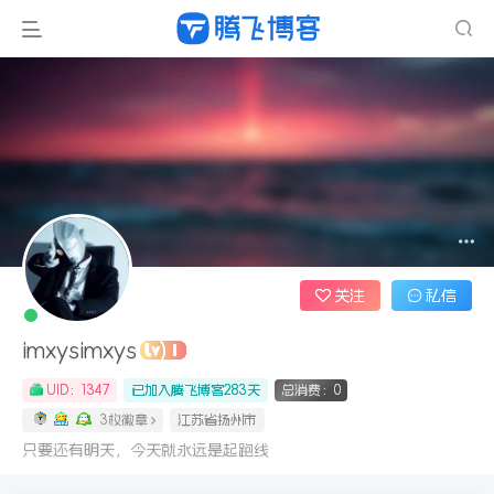
关注
私信
imxysimxys
UID：1347
已加入腾飞博客283天
总消费：0
3枚徽章
江苏省扬州市
只要还有明天，今天就永远是起跑线