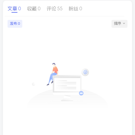
文章
0
收藏
0
评论
55
粉丝
0
球
SVG波浪
豆包去水印
腾飞快递柜
腾飞图床
发布
排序
0
26/06/11更新