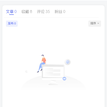
文章
0
收藏
8
评论
35
粉丝
0
球
SVG波浪
豆包去水印
腾飞快递柜
腾飞图床
发布
排序
0
26/06/11更新