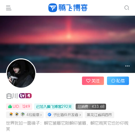
关注
私信
白川
UID：1249
已加入腾飞博客292天
总消费：433.68
4枚徽章
子比插件开发者
黑龙江省鸡西市
世界犹如一面镜子：朝它皱眉它就朝你皱眉，朝它微笑它也吵你微
笑