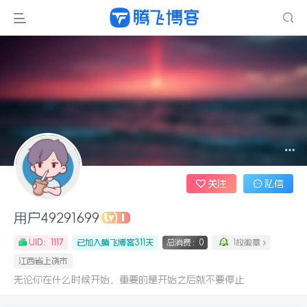
关注
私信
用户49291699
UID：1117
已加入腾飞博客311天
总消费：0
1枚徽章
江西省上饶市
无论你在什么时候开始，重要的是开始之后就不要停止