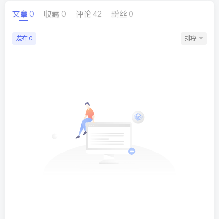
文章
0
收藏
0
评论
42
粉丝
0
球
SVG波浪
豆包去水印
腾飞快递柜
腾飞图床
发布
排序
0
26/06/11更新