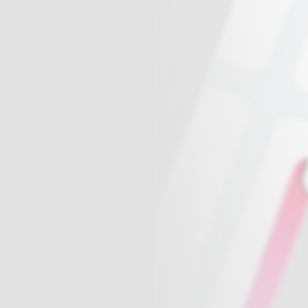
球
SVG波浪
豆包去水印
腾飞快递柜
腾飞图床
6/06/11更新