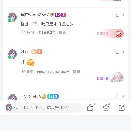
用户90632867
0
路过一下，我只是来打酱油的！
10个月前
回复
河北省保定市
01092
zbzt
0
好 
11个月前
回复
内蒙古自治区呼和浩特市
01049
LIM123456
0
14
4
水帖美如花，养护靠大家！
欢迎来到评论区，请友好评论！
11个月前
回复
河南省周口市
00843