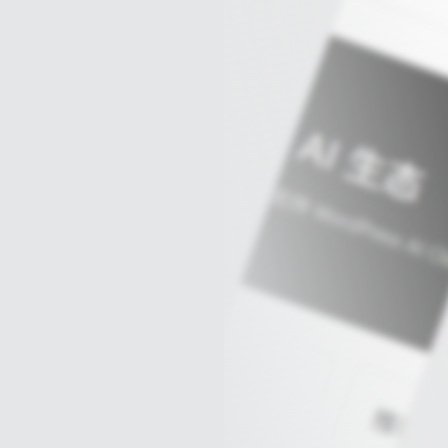
球
SVG波浪
豆包去水印
腾飞快递柜
腾飞图床
6/06/11更新