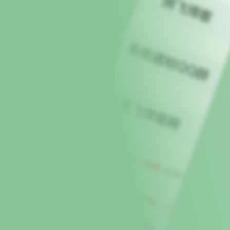
球
SVG波浪
豆包去水印
腾飞快递柜
腾飞图床
6/06/11更新