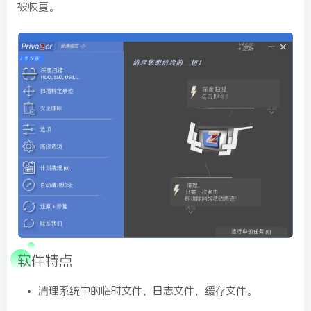
被恢复。
球
SVG波浪
豆包去水印
腾飞快递柜
腾飞图床
软件特点
清理系统中的临时文件、日志文件、缓存文件。
6/06/11更新