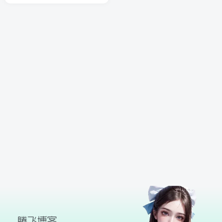
球
SVG波浪
豆包去水印
腾飞快递柜
腾飞图床
26/06/11更新
腾飞博客