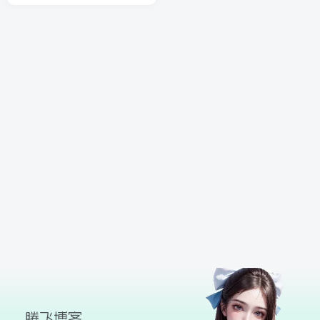
球
SVG波浪
豆包去水印
腾飞快递柜
腾飞图床
26/06/11更新
腾飞博客