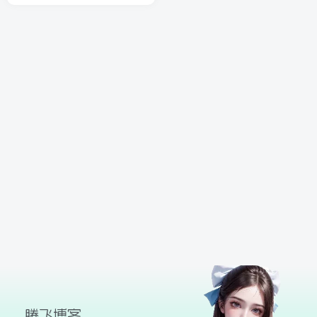
球
SVG波浪
豆包去水印
腾飞快递柜
腾飞图床
26/06/11更新
腾飞博客