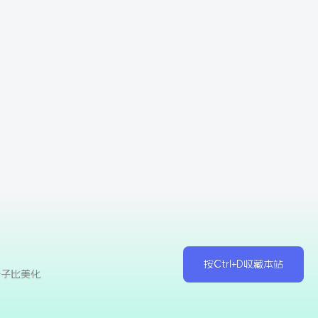
按Ctrl+D收藏本站
于子比美化