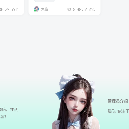
大俊
139
14
16
319
5
管理员介绍
源码、样式
腾飞 专注
博客！