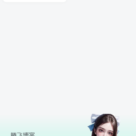
球
SVG波浪
豆包去水印
腾飞快递柜
腾飞图床
26/06/11更新
腾飞博客