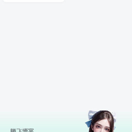
球
SVG波浪
豆包去水印
腾飞快递柜
腾飞图床
26/06/11更新
腾飞博客