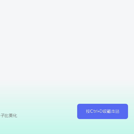
按Ctrl+D收藏本站
于子比美化