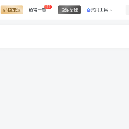
+99
值得一看
实用工具
好物甄选
极派星球