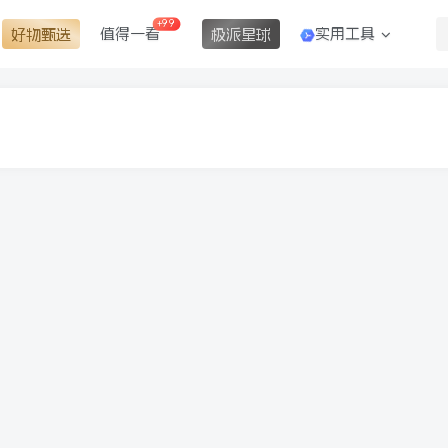
+99
值得一看
实用工具
好物甄选
极派星球