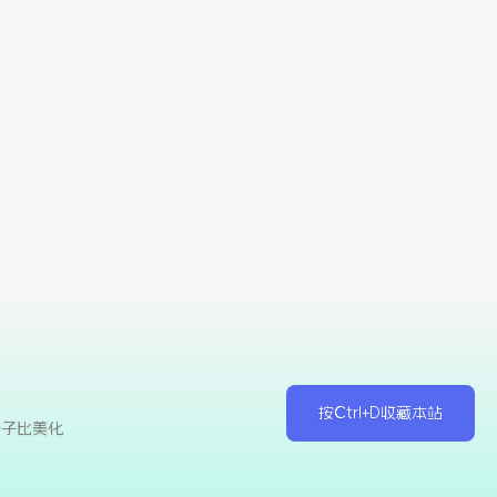
按Ctrl+D收藏本站
于子比美化