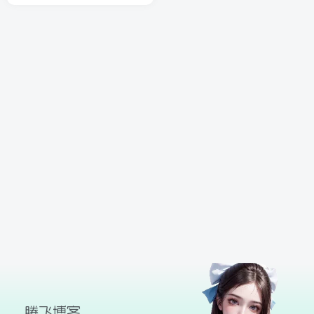
球
SVG波浪
豆包去水印
腾飞快递柜
腾飞图床
26/06/11更新
腾飞博客