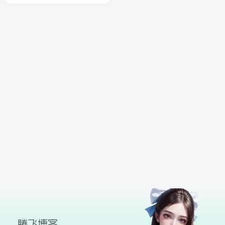
球
SVG波浪
豆包去水印
腾飞快递柜
腾飞图床
26/06/11更新
腾飞博客